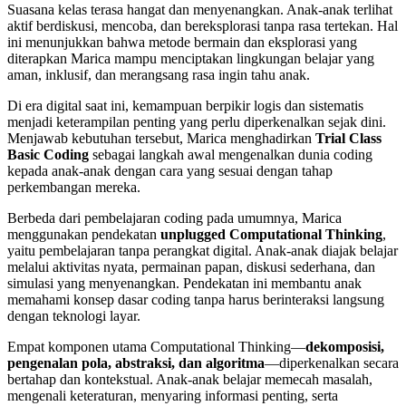
Suasana kelas terasa hangat dan menyenangkan. Anak-anak terlihat
aktif berdiskusi, mencoba, dan bereksplorasi tanpa rasa tertekan. Hal
ini menunjukkan bahwa metode bermain dan eksplorasi yang
diterapkan Marica mampu menciptakan lingkungan belajar yang
aman, inklusif, dan merangsang rasa ingin tahu anak.
Di era digital saat ini, kemampuan berpikir logis dan sistematis
menjadi keterampilan penting yang perlu diperkenalkan sejak dini.
Menjawab kebutuhan tersebut, Marica menghadirkan
Trial Class
Basic Coding
sebagai langkah awal mengenalkan dunia coding
kepada anak-anak dengan cara yang sesuai dengan tahap
perkembangan mereka.
Berbeda dari pembelajaran coding pada umumnya, Marica
menggunakan pendekatan
unplugged Computational Thinking
,
yaitu pembelajaran tanpa perangkat digital. Anak-anak diajak belajar
melalui aktivitas nyata, permainan papan, diskusi sederhana, dan
simulasi yang menyenangkan. Pendekatan ini membantu anak
memahami konsep dasar coding tanpa harus berinteraksi langsung
dengan teknologi layar.
Empat komponen utama Computational Thinking—
dekomposisi,
pengenalan pola, abstraksi, dan algoritma
—diperkenalkan secara
bertahap dan kontekstual. Anak-anak belajar memecah masalah,
mengenali keteraturan, menyaring informasi penting, serta